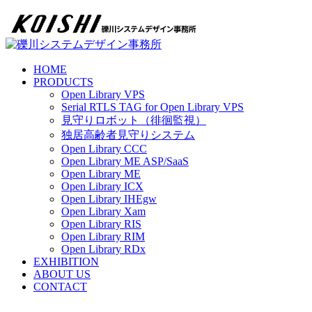
HOME
PRODUCTS
Open Library VPS
Serial RTLS TAG for Open Library VPS
見守りロボット（徘徊監視）
独居高齢者見守りシステム
Open Library CCC
Open Library ME ASP/SaaS
Open Library ME
Open Library ICX
Open Library IHEgw
Open Library Xam
Open Library RIS
Open Library RIM
Open Library RDx
EXHIBITION
ABOUT US
CONTACT