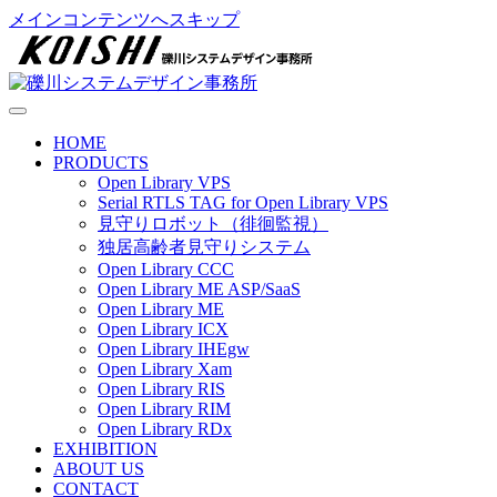
メインコンテンツへスキップ
HOME
PRODUCTS
Open Library VPS
Serial RTLS TAG for Open Library VPS
見守りロボット（徘徊監視）
独居高齢者見守りシステム
Open Library CCC
Open Library ME ASP/SaaS
Open Library ME
Open Library ICX
Open Library IHEgw
Open Library Xam
Open Library RIS
Open Library RIM
Open Library RDx
EXHIBITION
ABOUT US
CONTACT