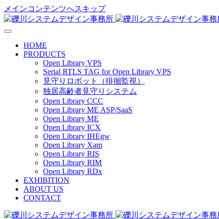
メインコンテンツへスキップ
HOME
PRODUCTS
Open Library VPS
Serial RTLS TAG for Open Library VPS
見守りロボット（徘徊監視）
独居高齢者見守りシステム
Open Library CCC
Open Library ME ASP/SaaS
Open Library ME
Open Library ICX
Open Library IHEgw
Open Library Xam
Open Library RIS
Open Library RIM
Open Library RDx
EXHIBITION
ABOUT US
CONTACT