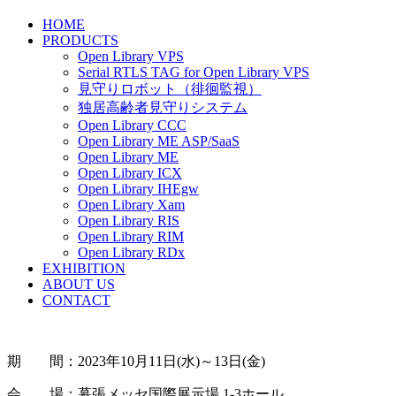
HOME
PRODUCTS
Open Library VPS
Serial RTLS TAG for Open Library VPS
見守りロボット（徘徊監視）
独居高齢者見守りシステム
Open Library CCC
Open Library ME ASP/SaaS
Open Library ME
Open Library ICX
Open Library IHEgw
Open Library Xam
Open Library RIS
Open Library RIM
Open Library RDx
EXHIBITION
ABOUT US
CONTACT
期 間：2023年10月11日(水)～13日(金)
会 場：幕張メッセ国際展示場 1-3ホール