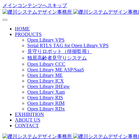
メインコンテンツへスキップ
HOME
PRODUCTS
Open Library VPS
Serial RTLS TAG for Open Library VPS
見守りロボット（徘徊監視）
独居高齢者見守りシステム
Open Library CCC
Open Library ME ASP/SaaS
Open Library ME
Open Library ICX
Open Library IHEgw
Open Library Xam
Open Library RIS
Open Library RIM
Open Library RDx
EXHIBITION
ABOUT US
CONTACT