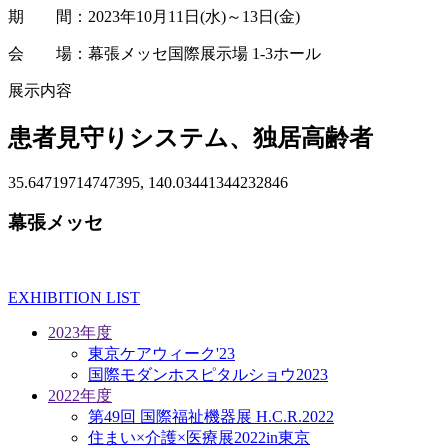
期 間：2023年10月11日(水)～13日(金)
会 場：幕張メッセ国際展示場 1-3ホール
展示内容
患者見守りシステム、独居高齢者
35.64719714747395, 140.03441344232846
幕張メッセ
EXHIBITION LIST
2023年度
東京ケアウィーク'23
国際モダンホスピタルショウ2023
2022年度
第49回 国際福祉機器展 H.C.R.2022
住まい×介護×医療展2022in東京