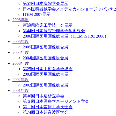
第57回日本病院学会展示
日本医科器械学会／メディカルショージャパン&ビジ
ITEM 2007展示
2006年度
新潟県臨床工学技士会展示
第44回日本病院管理学会学術総会
2006国際医用画像総合展（ITEM in JRC 2006）
2005年度
2005国際医用画像総合展
2004年度
2004国際医用画像総合展
2003年度
第25回日本手術医学会総会
2003国際医用画像総合展
2002年度
2002国際医用画像総合展
2001年度
第46回日本透析医学会
第３回日本医療マネージメント学会
第11回日本臨床工学技士会
第74回日本超音波医学会