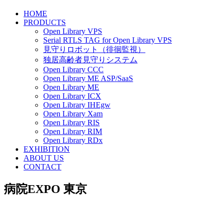
HOME
PRODUCTS
Open Library VPS
Serial RTLS TAG for Open Library VPS
見守りロボット（徘徊監視）
独居高齢者見守りシステム
Open Library CCC
Open Library ME ASP/SaaS
Open Library ME
Open Library ICX
Open Library IHEgw
Open Library Xam
Open Library RIS
Open Library RIM
Open Library RDx
EXHIBITION
ABOUT US
CONTACT
病院EXPO 東京