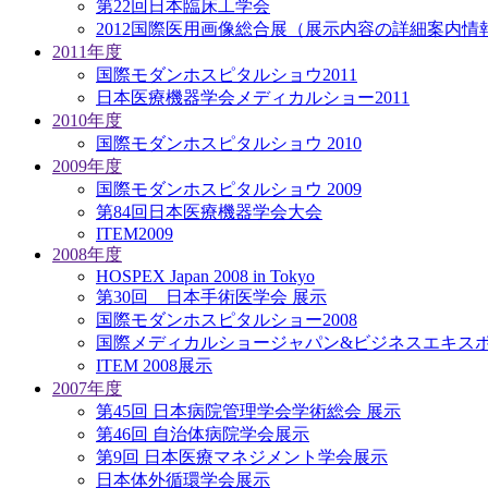
第22回日本臨床工学会
2012国際医用画像総合展（展示内容の詳細案内情
2011年度
国際モダンホスピタルショウ2011
日本医療機器学会メディカルショー2011
2010年度
国際モダンホスピタルショウ 2010
2009年度
国際モダンホスピタルショウ 2009
第84回日本医療機器学会大会
ITEM2009
2008年度
HOSPEX Japan 2008 in Tokyo
第30回 日本手術医学会 展示
国際モダンホスピタルショー2008
国際メディカルショージャパン&ビジネスエキスポ
ITEM 2008展示
2007年度
第45回 日本病院管理学会学術総会 展示
第46回 自治体病院学会展示
第9回 日本医療マネジメント学会展示
日本体外循環学会展示